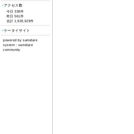
■
アクセス数
今日 338件
昨日 561件
合計 1,928,629件
■
ケータイサイト
）
powered by
samidare
system：
samidare
community