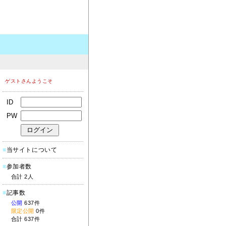
ゲストさんようこそ
ID
PW
■
当サイトについて
■
参加者数
合計 2人
■
記事数
公開
637件
限定公開
0件
合計 637件