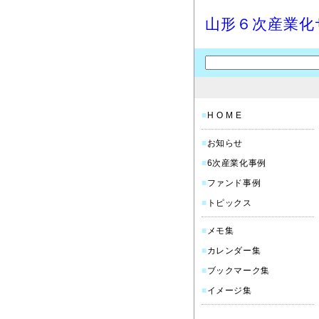
山形６次産業化
■
H O M E
■
お知らせ
■
6次産業化事例
■
ファンド事例
■
トピックス
■
メモ集
■
カレンダー集
■
ブックマーク集
■
イメージ集