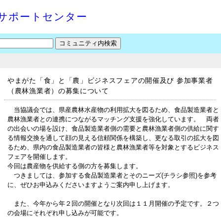
サポートセンター
やまがた「食」と「農」ビジネスフェアの開催及び 参加事業者
（農林漁業者）の募集について
当協議会では、県産農林水産物の利用拡大を図るため、食品製造業者と
農林漁業者との連携につながるマッチング支援を強化しています。 両者
の出会いの場を設け、食品製造業者側の需要と農林漁業者側の供給に関す
る情報交換を通して顔の見える信頼関係を構築し、更なる取引の拡大を図
るため、県内の食品製造業者の皆様と農林漁業者等を対象とするビジネス
フェアを開催します。
今回は農産物を供給する側の方を募集します。
つきましては、参加する食品製造業者とそのニーズ(チラシ参照)を参考
に、ぜひお申込みくださいますようご案内申し上げます。
また、今年から年２回の開催となり次回は１１月開催の予定です。２つ
の会場にそれぞれ申し込みが可能です。