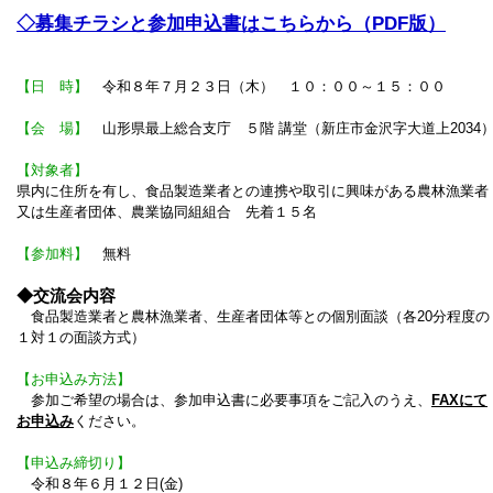
◇募集チラシと参加申込書はこちらから（PDF版）
【日 時】
令和８年７月２３日（木） １０：００～１５：００
【会 場】
山形県最上総合支庁 ５階 講堂（新庄市金沢字大道上2034
【対象者】
県内に住所を有し、食品製造業者との連携や取引に興味がある農林漁業者
又は生産者団体、農業協同組組合 先着１５名
【参加料】
無料
◆交流会内容
食品製造業者と農林漁業者、生産者団体等との個別面談（各20分程度の
１対１の面談方式）
【お申込み方法】
参加ご希望の場合は、参加申込書に必要事項をご記入のうえ、
FAXにて
お申込み
ください。
【申込み締切り】
令和８年６月１２日(金)