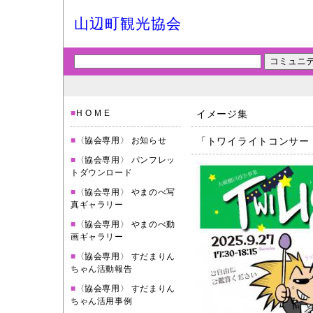
山辺町観光協会
■
H O M E
イメージ集
■
〈協会専用〉 お知らせ
「トワイライトコンサート
■
〈協会専用〉 パンフレッ
トダウンロード
■
〈協会専用〉 やまのべ写
真ギャラリー
■
〈協会専用〉 やまのべ動
画ギャラリー
■
〈協会専用〉 すだまりん
ちゃん活動報告
■
〈協会専用〉 すだまりん
ちゃん活用事例