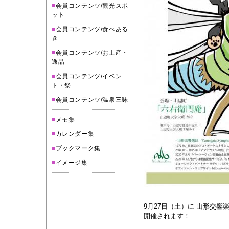
■
会員コンテンツ/観光スポ
ット
■
会員コンテンツ/食べある
き
■
会員コンテンツ/お土産・
逸品
■
会員コンテンツ/イベン
ト・祭
■
会員コンテンツ/温泉三昧
■
メモ集
■
カレンダー集
■
ブックマーク集
■
イメージ集
9月27日（土）に 山形交響
開催されます！