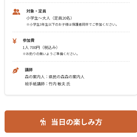
対象・定員
小学生～大人（定員20名）
※小学生3年生以下のお子様は保護者同伴でご参加ください。
参加費
1人 700円（税込み）
※お釣りの無いようご準備ください。
講師
森の案内人：県民の森森の案内人
絵手紙講師：竹内 敏夫 氏
当日の楽しみ方