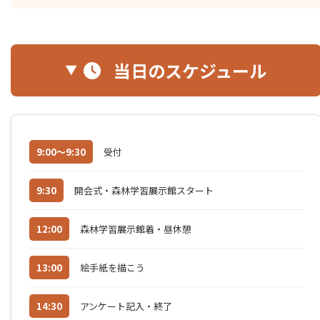
当日のスケジュール
9:00～9:30
受付
9:30
開会式・森林学習展示館スタート
12:00
森林学習展示館着・昼休憩
13:00
絵手紙を描こう
14:30
アンケート記入・終了