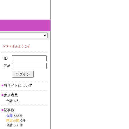
ゲストさんようこそ
ID
PW
■
当サイトについて
■
参加者数
合計 3人
■
記事数
公開
535件
限定公開
0件
合計 535件