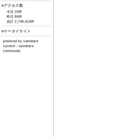
■
アクセス数
今日 20件
昨日 86件
合計 2,748,619件
■
ケータイサイト
powered by
samidare
system：
samidare
community