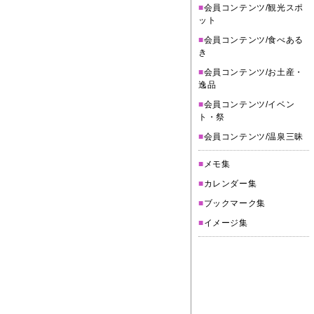
■
会員コンテンツ/観光スポ
ット
■
会員コンテンツ/食べある
き
■
会員コンテンツ/お土産・
逸品
■
会員コンテンツ/イベン
ト・祭
■
会員コンテンツ/温泉三昧
■
メモ集
■
カレンダー集
■
ブックマーク集
■
イメージ集