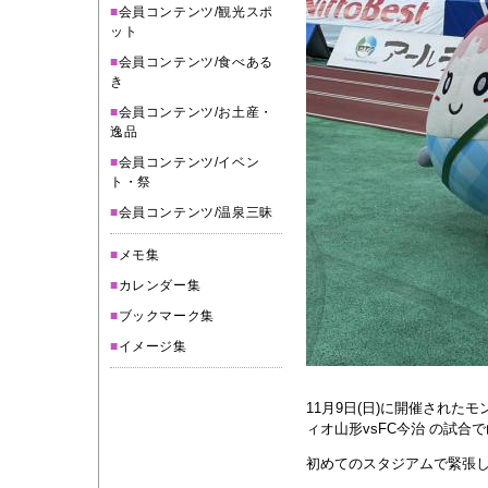
■
会員コンテンツ/観光スポ
ット
■
会員コンテンツ/食べある
き
■
会員コンテンツ/お土産・
逸品
■
会員コンテンツ/イベン
ト・祭
■
会員コンテンツ/温泉三昧
■
メモ集
■
カレンダー集
■
ブックマーク集
■
イメージ集
11月9日(日)に開催され
ィオ山形vsFC今治 の試合
初めてのスタジアムで緊張