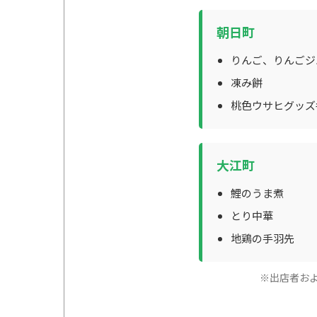
朝日町
りんご、りんごジ
凍み餅
桃色ウサヒグッズ
大江町
鯉のうま煮
とり中華
地鶏の手羽先
※出店者お