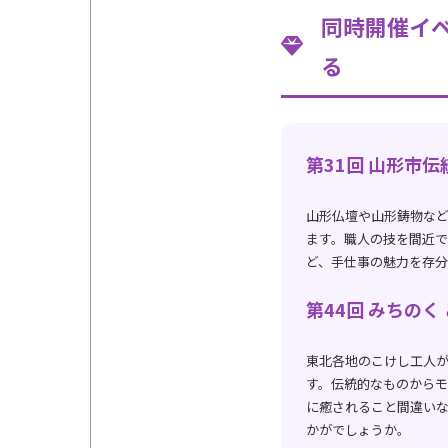
同時開催イ
る
第31回 山形市
山形仏壇や山形鋳物な
ます。職人の技を間近
ど、手仕事の魅力を存
第44回 みちのく
東北各地のこけし工人
す。伝統的なものから
に癒されること間違い
かがでしょうか。