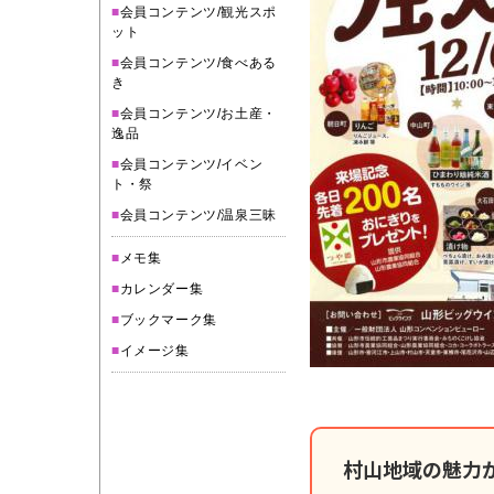
■
会員コンテンツ/観光スポ
ット
■
会員コンテンツ/食べある
き
■
会員コンテンツ/お土産・
逸品
■
会員コンテンツ/イベン
ト・祭
■
会員コンテンツ/温泉三昧
■
メモ集
■
カレンダー集
■
ブックマーク集
■
イメージ集
村山地域の魅力