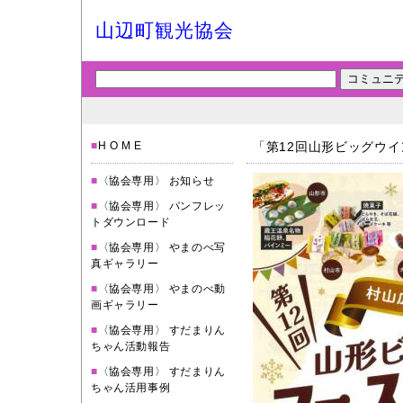
山辺町観光協会
■
H O M E
「第12回山形ビッグウ
■
〈協会専用〉 お知らせ
■
〈協会専用〉 パンフレッ
トダウンロード
■
〈協会専用〉 やまのべ写
真ギャラリー
■
〈協会専用〉 やまのべ動
画ギャラリー
■
〈協会専用〉 すだまりん
ちゃん活動報告
■
〈協会専用〉 すだまりん
ちゃん活用事例