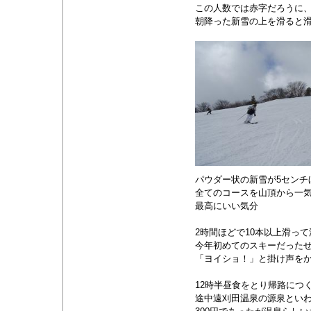
この人数では赤字だろうに
朝降った新雪の上を滑ると
パウダー状の新雪が5センチ
全てのコースを山頂から一
最高にいい気分
2時間ほどで10本以上滑っ
今年初めてのスキーだった
「ヨイショ！」と掛け声を
12時半昼食をとり帰路につ
途中遠刈田温泉の源泉とい