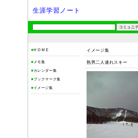
生涯学習ノート
■
H O M E
イメージ集
■
メモ集
熟男二人連れスキー
■
カレンダー集
■
ブックマーク集
■
イメージ集