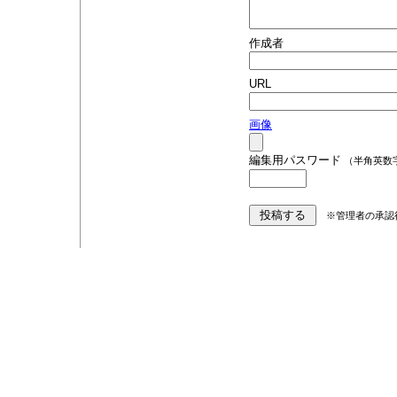
作成者
URL
画像
編集用パスワード
（半角英数
※管理者の承認