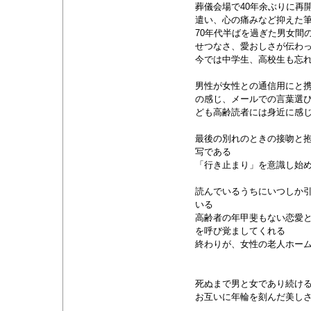
葬儀会場で40年余ぶりに再
遣い、心の痛みなど抑えた
70年代半ばを過ぎた男女間
せつなさ、愛おしさが伝わ
今では中学生、高校生も忘
男性が女性との通信用にと
の感じ、メールでの言葉選
ども高齢読者には身近に感
最後の別れのときの接吻と
写である
「行き止まり」を意識し始
読んでいるうちにいつしか
いる
高齢者の年甲斐もない恋愛
を呼び覚ましてくれる
終わりが、女性の老人ホー
死ぬまで男と女であり続け
お互いに年輪を刻んだ美し