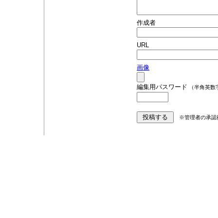
作成者
URL
画像
編集用パスワード
（半角英数
※管理者の承認