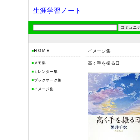
生涯学習ノート
■
H O M E
イメージ集
■
メモ集
高く手を振る日
■
カレンダー集
■
ブックマーク集
■
イメージ集