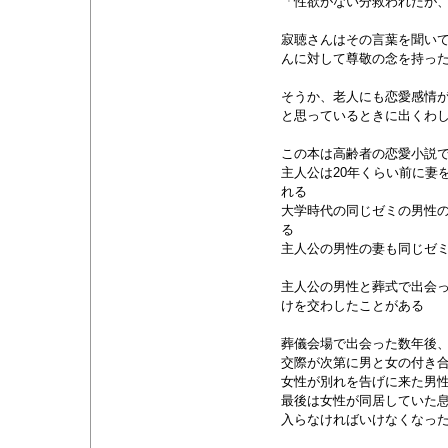
「性欲がない分救われたが、
寂聴さんはその言葉を聞いて
んに対して尊敬の念を持っ
そうか、老人にも恋愛感情が
と思っているときに出くわ
この本は高齢者の恋愛小説
主人公は20年くらい前に妻
れる
大学時代の同じゼミの男性
る
主人公の男性の妻も同じゼ
主人公の男性と葬式で出会
けを交わしたことがある
葬儀会場で出会った数年後
交際が次第に男と女の付き
女性が別れを告げに来た男
最後は女性が同居していた
入らなければいけなくなっ