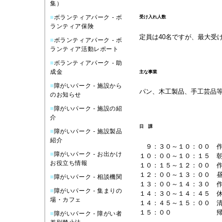
集）
■
ボランティアパーク - ボ
受け入れ人数
ランティア保険
定員は40名ですが、最大受
■
ボランティアパーク - ボ
ランティア活動レポート
■
ボランティアパーク - 助
成金
主な事業
■
障がいパーク - 施設から
パン、木工製品、手工芸品
のお知らせ
■
障がいパーク - 施設の紹
介
日 課
■
障がいパーク - 施設製品
紹介
９：３０～１０：００ 
■
障がいパーク - お出かけ
１０：００～１０：１５ 
お役立ち情報
１０：１５～１２：００ 
１２：００～１３：００ 
■
障がいパーク - 相談機関
１３：００～１４：３０ 
■
障がいパーク - 集まりの
１４：３０～１４：４５ 
場・カフェ
１４：４５～１５：００ 
１５：００ 帰
■
障がいパーク - 障がい者