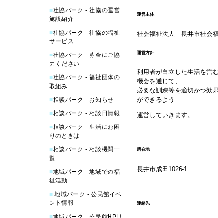
■
社協パーク - 社協の運営
運営主体
施設紹介
■
社協パーク - 社協の福祉
社会福祉法人 長井市社会
サービス
運営方針
■
社協パーク - 募金にご協
力ください
利用者が自立した生活を営
■
社協パーク - 福祉団体の
機会を通じて、
取組み
必要な訓練等を適切かつ効
ができるよう
■
相談パーク - お知らせ
■
相談パーク - 相談日情報
運営していきます。
■
相談パーク - 生活にお困
りのときは
■
相談パーク - 相談機関一
所在地
覧
長井市成田1026-1
■
地域パーク - 地域での福
祉活動
■
地域パーク - 公民館イベ
ント情報
連絡先
■
地域パーク - 公民館HPリ