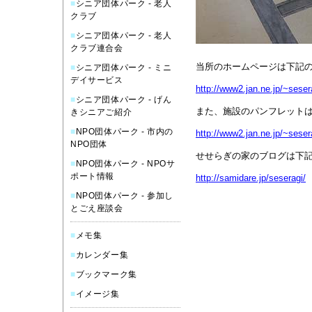
■
シニア団体パーク - 老人
クラブ
■
シニア団体パーク - 老人
クラブ連合会
当所のホームページは下記
■
シニア団体パーク - ミニ
デイサービス
http://www2.jan.ne.jp/~seser
■
シニア団体パーク - げん
また、施設のパンフレット
きシニアご紹介
■
NPO団体パーク - 市内の
http://www2.jan.ne.jp/~sesera
NPO団体
せせらぎの家のブログは下
■
NPO団体パーク - NPOサ
ポート情報
http://samidare.jp/seseragi/
■
NPO団体パーク - 参加し
とごえ座談会
■
メモ集
■
カレンダー集
■
ブックマーク集
■
イメージ集