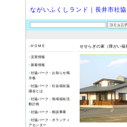
ながいふくしランド｜長井市社協
■
H O M E
せせらぎの家（障がい福
■
災害情報
■
新着情報
■
社協パーク - お知らせ掲
示板
■
社協パーク - 社会福祉協
議会とは
■
社協パーク - 地域福祉活
動計画
■
社協パーク - 相談事業
■
社協パーク - ボランティ
アセンター