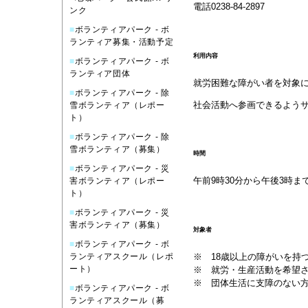
電話0238-84-2897
ンク
■
ボランティアパーク - ボ
ランティア募集・活動予定
利用内容
■
ボランティアパーク - ボ
ランティア団体
就労困難な障がい者を対象
■
ボランティアパーク - 除
社会活動へ参画できるよう
雪ボランティア（レポー
ト）
■
ボランティアパーク - 除
雪ボランティア（募集）
時間
■
ボランティアパーク - 災
午前9時30分から午後3時ま
害ボランティア（レポー
ト）
■
ボランティアパーク - 災
害ボランティア（募集）
対象者
■
ボランティアパーク - ボ
※ 18歳以上の障がいを持
ランティアスクール（レポ
ート）
※ 就労・生産活動を希望
※ 団体生活に支障のない
■
ボランティアパーク - ボ
ランティアスクール（募