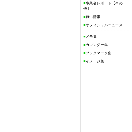
■
事業者レポート【その
他】
■
買い情報
■
オフィシャルニュース
■
メモ集
■
カレンダー集
■
ブックマーク集
■
イメージ集