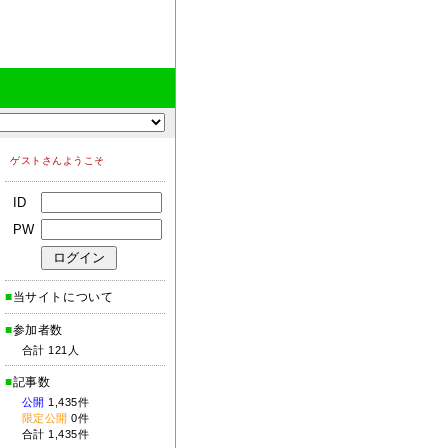
ゲストさんようこそ
ID
PW
■
当サイトについて
■
参加者数
合計 121人
■
記事数
公開
1,435件
限定公開
0件
合計 1,435件