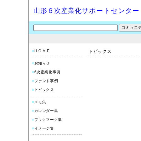
山形６次産業化サポートセンター
■
H O M E
トピックス
■
お知らせ
■
6次産業化事例
■
ファンド事例
■
トピックス
■
メモ集
■
カレンダー集
■
ブックマーク集
■
イメージ集