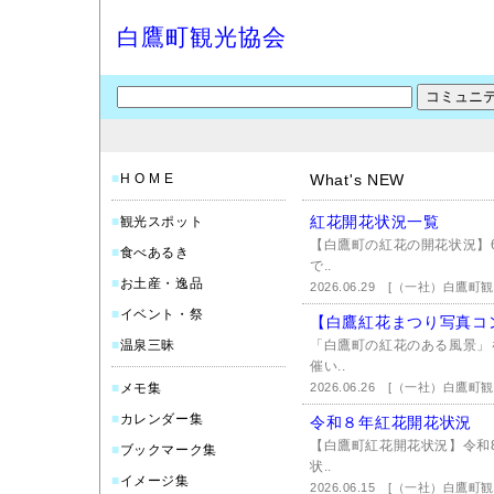
白鷹町観光協会
■
H O M E
What's NEW
紅花開花状況一覧
■
観光スポット
【白鷹町の紅花の開花状況】
■
食べあるき
で..
■
お土産・逸品
2026.06.29
[（一社）白鷹町観
■
イベント・祭
【白鷹紅花まつり写真コ
■
温泉三昧
「白鷹町の紅花のある風景」
催い..
■
メモ集
2026.06.26
[（一社）白鷹町観
■
カレンダー集
令和８年紅花開花状況
【白鷹町紅花開花状況】令和8
■
ブックマーク集
状..
■
イメージ集
2026.06.15
[（一社）白鷹町観