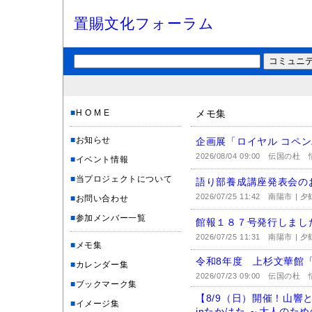
置賜文化フォーラム
■
H O M E
メモ集
■
お知らせ
企画展「ロイヤル コペ
2026/08/04 09:00
伝国の杜 情
■
イベント情報
■
当プロジェクトについて
語り部養成講座発表会の
2026/07/25 11:42
南陽市 | 
■
お問い合わせ
■
参加メンバー一覧
館報１８７号発行しまし
2026/07/25 11:31
南陽市 | 
■
メモ集
令和8年度 上杉文華館
■
カレンダー集
2026/07/23 09:00
伝国の杜 情
■
ブックマーク集
【8/9（日）開催！山響
■
イメージ集
inたかはた ～大人のた