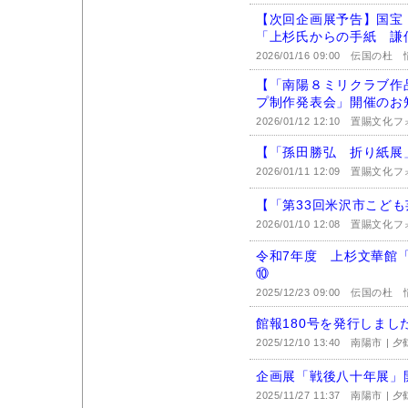
【次回企画展予告】国
「上杉氏からの手紙 謙
2026/01/16 09:00
伝国の杜 情
【「南陽８ミリクラブ作
プ制作発表会」開催のお
2026/01/12 12:10
置賜文化フ
【「孫田勝弘 折り紙展
2026/01/11 12:09
置賜文化フ
【「第33回米沢市こど
2026/01/10 12:08
置賜文化フ
令和7年度 上杉文華館
⑩
2025/12/23 09:00
伝国の杜 情
館報180号を発行しまし
2025/12/10 13:40
南陽市 | 
企画展「戦後八十年展」
2025/11/27 11:37
南陽市 | 