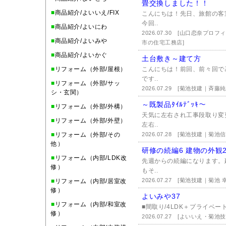
畳交換しました！！
■
商品紹介/よいいえ/FIX
こんにちは！先日、旅館の客
今回..
■
商品紹介/よいにわ
2026.07.30
[山口恋奈プロフ
■
商品紹介/よいみや
市の住宅工務店]
■
商品紹介/よいかぐ
土台敷き～建て方
■
リフォーム（外部/屋根）
こんにちは！前回、前々回で
です..
■
リフォーム（外部/サッ
2026.07.29
[菊池技建｜斉藤純
シ・玄関）
～既製品ﾀｲﾙﾃﾞｯｷ～
■
リフォーム（外部/外構）
天気に左右され工事段取り変
■
リフォーム（外部/外壁）
左右..
■
リフォーム（外部/その
2026.07.28
[菊池技建｜菊池信
他）
研修の続編6 建物の外観
■
リフォーム（内部/LDK改
先週からの続編になります。
修）
もそ..
2026.07.27
[菊池技建｜菊池 幸
■
リフォーム（内部/居室改
修）
よいみや37
■
リフォーム（内部/和室改
■間取り/4LDK＋プライベー
修）
2026.07.27
[よいいえ・菊池