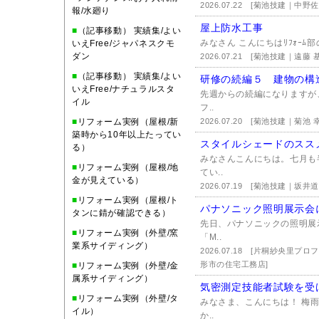
2026.07.22
[菊池技建｜中野佐
報/水廻り
屋上防水工事
■
（記事移動） 実績集/よい
みなさん こんにちはﾘﾌｫｰﾑ
いえFree/ジャパネスクモ
ダン
2026.07.21
[菊池技建｜遠藤 基
■
（記事移動） 実績集/よい
研修の続編５ 建物の構
いえFree/ナチュラルスタ
先週からの続編になりますが
イル
フ..
■
リフォーム実例（屋根/新
2026.07.20
[菊池技建｜菊池 幸
築時から10年以上たってい
スタイルシェードのスス
る）
みなさんこんにちは。七月も
■
リフォーム実例（屋根/地
てい..
金が見えている）
2026.07.19
[菊池技建｜坂井道
■
リフォーム実例（屋根/ト
パナソニック照明展示会
タンに錆が確認できる）
先日、パナソニックの照明展
■
リフォーム実例（外壁/窯
「M..
業系サイディング）
2026.07.18
[片桐紗央里プロ
形市の住宅工務店]
■
リフォーム実例（外壁/金
属系サイディング）
気密測定技能者試験を受
■
リフォーム実例（外壁/タ
みなさま、こんにちは！ 梅
イル）
か..