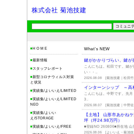
株式会社 菊池技建
■
H O M E
What's NEW
鍵がかかりづらい、鍵が
■
最新情報
こんにちは。松田です。鍵が
■
スタッフレポート
い・・..
■
新型コロナウィルス対策
2026.08.08
[菊池技建｜松田竹
と状況
インターンシップ ～高校
■
実績集/よいいえ/LIMITED
こんにちは。中野です。先月
■
実績集/よいいえ/LIMITED
3..
NEO
2026.08.07
[菊池技建｜中野佐
■
実績集/よいい
【土地】 山形市あかねケ二
え/STORAGE
坪（坪24.98万円）
■
実績集/よいいえ/FREE
■登録NO 260806■所在地
2026.08.06
[よいいえ・菊池