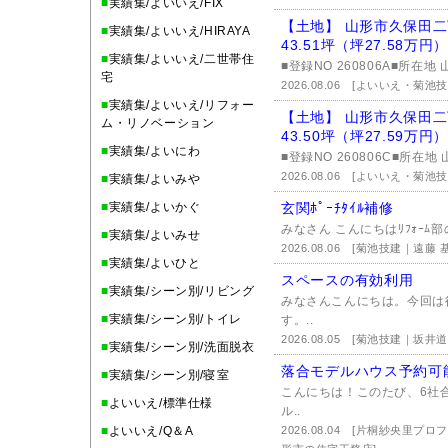
■
実績集/よいいえ/FIX
【土地】 山形市久保田二
■
実績集/よいいえ/HIRAYA
43.51坪（坪27.58万円
■
実績集/よいいえ/二世帯住
■登録NO 260806A■所在地
宅
2026.08.06
[よいいえ・菊池
■
実績集/よいいえ/リフォー
【土地】 山形市久保田
ム・リノベーション
43.50坪（坪27.59万円
■
実績集/よいにわ
■登録NO 260806C■所在地
2026.08.06
[よいいえ・菊池
■
実績集/よいみや
■
実績集/よいかぐ
玄関ﾎﾟｰﾁﾀｲﾙ補修
みなさん こんにちはﾘﾌｫｰﾑ部
■
実績集/よいみせ
2026.08.06
[菊池技建｜遠藤 基
■
実績集/よいひと
スペースの有効利用
■
実績集/シーン別/リビング
みなさんこんにちは。今回は
■
実績集/シーン別/トイレ
す。..
2026.08.05
[菊池技建｜坂井道
■
実績集/シーン別/洗面脱衣
落合モデルハウス予約可
■
実績集/シーン別/寝室
こんにちは！このたび、6社
■
よいいえ/標準仕様
ル..
■
よいいえ/Q＆A
2026.08.04
[片桐紗央里プロ