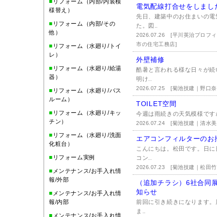
■
リフォーム（内部/内装模
電気配線打合せをしまし
様替え）
先日、建築中のお住まいの電
■
リフォーム（内部/その
た。図..
他）
2026.07.26
[平川英治プロフ
市の住宅工務店]
■
リフォーム（水廻り/トイ
レ）
外壁補修
■
リフォーム（水廻り/給湯
酷暑と言われる様な日々が続
器）
明け..
2026.07.25
[菊池技建｜野口奈
■
リフォーム（水廻り/バス
ルーム）
TOILET空間
■
リフォーム（水廻り/キッ
今週は雨続きの天気模様ですね(
チン）
2026.07.24
[菊池技建｜清水美
■
リフォーム（水廻り/洗面
エアコンフィルターのお
化粧台）
こんにちは。松田です。日に
■
リフォーム実例
コン..
2026.07.23
[菊池技建｜松田竹
■
メンテナンス/お手入れ情
報/外部
（追加チラシ）6社合同
知らせ
■
メンテナンス/お手入れ情
報/内部
前回に引き続きになります。
ま..
■
メンテナンス/お手入れ情