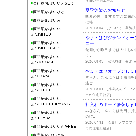
形市の住宅工務店]
■
会社案内/よいいえSE会
夏季休業のお知らせ
■
商品紹介/よいひと
晩夏の候、ますますご繁栄の
■
商品紹介/よいみせ
は格..
2026.08.04
[よいいえ・菊池
■
商品紹介/よいい
え/LIMITED
やま・はぴグランドオー
■
商品紹介/よいい
ニー
え/LIMITED NEO
先週から昨日までは大忙しの
け..
■
商品紹介/よいい
2026.08.03
[菊池技建｜菊池 幸
え/STORAGE
■
商品紹介/よいい
やま・はぴオープンしま
え/HIRAYA
皆さん、こんにちは！梅雨明
過ご..
■
商品紹介/よいい
2026.08.01
[片桐央人プロフ
え/SELECT
市の住宅工務店]
■
商品紹介/よいい
え/SELECT HIRAYA12
押入れのボード張替しま
みなさんこんにちは先日、押
■
商品紹介/よいい
の時..
え/FUTABA
2026.07.31
[石黒叶大プロフ
■
商品紹介/よいいえ/FREE
市の住宅工務店]
■
商品紹介/よいとち