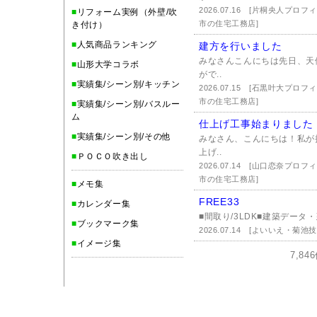
2026.07.16
[片桐央人プロフ
■
リフォーム実例（外壁/吹
市の住宅工務店]
き付け）
■
人気商品ランキング
建方を行いました
みなさんこんにちは先日、天
■
山形大学コラボ
がで..
■
実績集/シーン別/キッチン
2026.07.15
[石黒叶大プロフ
市の住宅工務店]
■
実績集/シーン別/バスルー
ム
仕上げ工事始まりました
■
実績集/シーン別/その他
みなさん、こんにちは！私が
上げ..
■
ＰＯＣＯ吹き出し
2026.07.14
[山口恋奈プロフ
市の住宅工務店]
■
メモ集
FREE33
■
カレンダー集
■間取り/3LDK■建築データ・
■
ブックマーク集
2026.07.14
[よいいえ・菊池
■
イメージ集
7,8