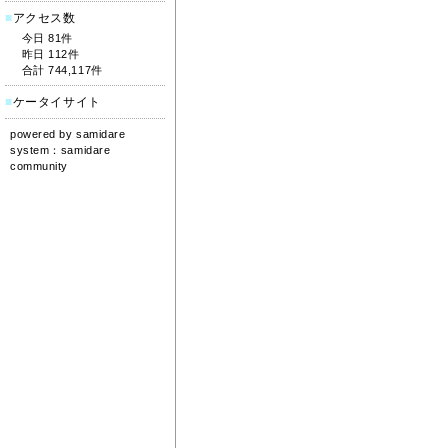
■
アクセス数
今日 81件
昨日 112件
合計 744,117件
■
ケータイサイト
powered by
samidare
system：
samidare
community