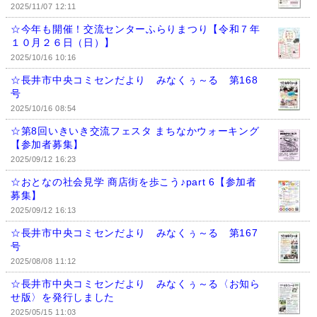
2025/11/07 12:11
☆今年も開催！交流センターふらりまつり【令和７年
１０月２６日（日）】
2025/10/16 10:16
☆長井市中央コミセンだより みなくぅ～る 第168
号
2025/10/16 08:54
☆第8回いきいき交流フェスタ まちなかウォーキング
【参加者募集】
2025/09/12 16:23
☆おとなの社会見学 商店街を歩こう♪part 6【参加者
募集】
2025/09/12 16:13
☆長井市中央コミセンだより みなくぅ～る 第167
号
2025/08/08 11:12
☆長井市中央コミセンだより みなくぅ～る〈お知ら
せ版〉を発行しました
2025/05/15 11:03