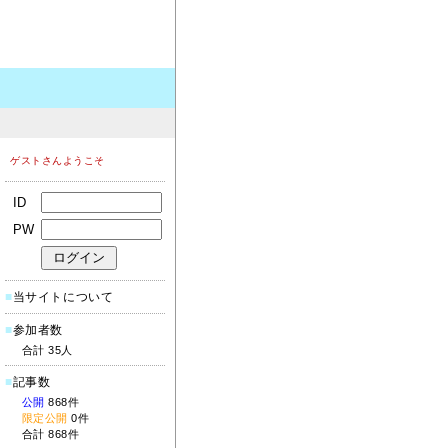
ゲストさんようこそ
ID
PW
■
当サイトについて
■
参加者数
合計 35人
■
記事数
公開
868件
限定公開
0件
合計 868件