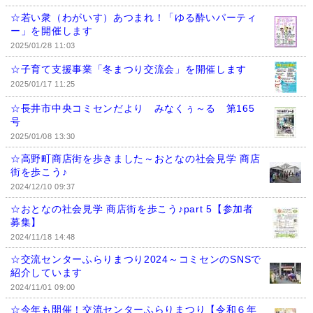
☆若い衆（わがいす）あつまれ！「ゆる酔いパーティ
ー」を開催します
2025/01/28 11:03
☆子育て支援事業「冬まつり交流会」を開催します
2025/01/17 11:25
☆長井市中央コミセンだより みなくぅ～る 第165
号
2025/01/08 13:30
☆高野町商店街を歩きました～おとなの社会見学 商店
街を歩こう♪
2024/12/10 09:37
☆おとなの社会見学 商店街を歩こう♪part 5【参加者
募集】
2024/11/18 14:48
☆交流センターふらりまつり2024～コミセンのSNSで
紹介しています
2024/11/01 09:00
☆今年も開催！交流センターふらりまつり【令和６年