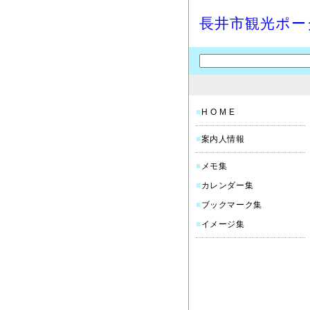
長井市観光ポー
■
H O M E
■
案内人情報
■
メモ集
■
カレンダー集
■
ブックマーク集
■
イメージ集