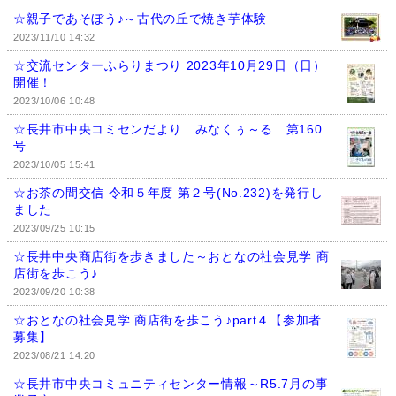
☆親子であそぼう♪～古代の丘で焼き芋体験
2023/11/10 14:32
☆交流センターふらりまつり 2023年10月29日（日）
開催！
2023/10/06 10:48
☆長井市中央コミセンだより みなくぅ～る 第160
号
2023/10/05 15:41
☆お茶の間交信 令和５年度 第２号(No.232)を発行し
ました
2023/09/25 10:15
☆長井中央商店街を歩きました～おとなの社会見学 商
店街を歩こう♪
2023/09/20 10:38
☆おとなの社会見学 商店街を歩こう♪part４【参加者
募集】
2023/08/21 14:20
☆長井市中央コミュニティセンター情報～R5.7月の事