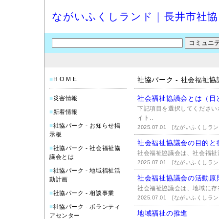
ながいふくしランド｜長井市社協
■
H O M E
社協パーク - 社会福祉
社会福祉協議会とは（目
■
災害情報
下記項目を選択してください
■
新着情報
イト..
■
社協パーク - お知らせ掲
2025.07.01
[ながいふくしラン
示板
社会福祉協議会の目的と
■
社協パーク - 社会福祉協
社会福祉協議会は、社会福祉
議会とは
2025.07.01
[ながいふくしラン
■
社協パーク - 地域福祉活
社会福祉協議会の活動原
動計画
社会福祉協議会は、地域に存
■
社協パーク - 相談事業
2025.07.01
[ながいふくしラン
■
社協パーク - ボランティ
地域福祉の推進
アセンター