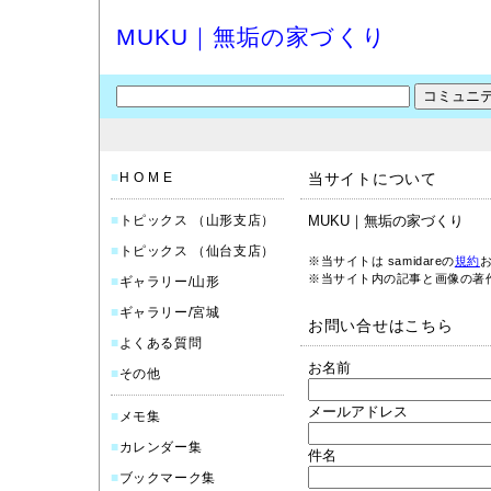
MUKU｜無垢の家づくり
■
H O M E
当サイトについて
■
トピックス （山形支店）
MUKU｜無垢の家づくり
■
トピックス （仙台支店）
※当サイトは samidareの
規約
※当サイト内の記事と画像の著
■
ギャラリー/山形
■
ギャラリー/宮城
お問い合せはこちら
■
よくある質問
お名前
■
その他
メールアドレス
■
メモ集
■
カレンダー集
件名
■
ブックマーク集