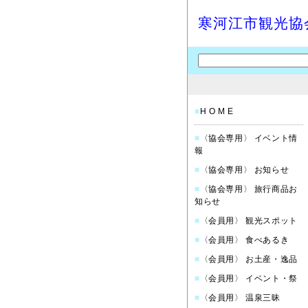
寒河江市観光協
■
H O M E
■
〈協会専用〉 イベント情
報
■
〈協会専用〉 お知らせ
■
〈協会専用〉 旅行商品お
知らせ
■
〈会員用〉 観光スポット
■
〈会員用〉 食べあるき
■
〈会員用〉 お土産・逸品
■
〈会員用〉 イベント・祭
■
〈会員用〉 温泉三昧