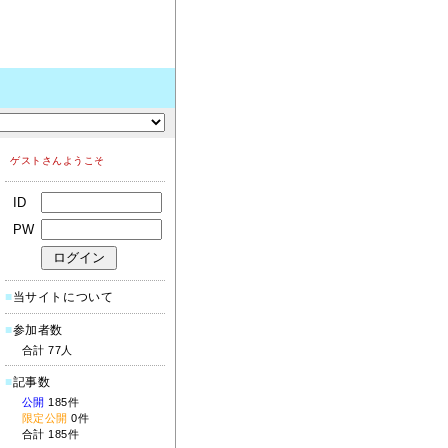
ゲストさんようこそ
ID
PW
■
当サイトについて
■
参加者数
合計 77人
■
記事数
公開
185件
限定公開
0件
合計 185件