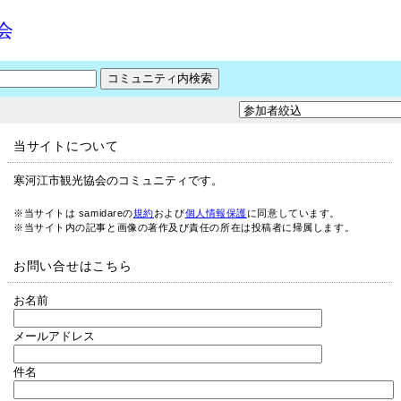
会
当サイトについて
寒河江市観光協会のコミュニティです。
※当サイトは samidareの
規約
および
個人情報保護
に同意しています。
※当サイト内の記事と画像の著作及び責任の所在は投稿者に帰属します。
お問い合せはこちら
お名前
メールアドレス
件名