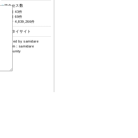
■
アクセス数
今日 43件
昨日 69件
合計 4,839,266件
■
ケータイサイト
powered by
samidare
system：
samidare
community