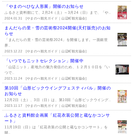
「やまのべひな人形展」開催のお知らせ
ふるさと資料館にて、2月24（土）～3月24（日）まで、「や..
2024.01.31
[やまのべ観光ガイド｜山辺町観光協会]
まんだらの里・雪の芸術祭2024開催(天灯販売)のお知
らせ
「まんだらの里・雪の芸術祭2024」を開催します。一面銀世
界..
2023.12.22
[やまのべ観光ガイド｜山辺町観光協会]
「いつでもニットセレクション」開催中
「山辺ニット」産地力の魅力発信のため、１２月１０日を『い
つで..
2023.11.24
[やまのべ観光ガイド｜山辺町観光協会]
第10回「山形ビックウイングフェスティバル」開催の
お知らせ
12月2日（土）、3日（日）は、第10回「山形ビックウイング..
2023.11.17
[やまのべ観光ガイド｜山辺町観光協会]
ふるさと資料館企画展「紅花衣装公開と蔵なかコンサ
ート」
11月19日（日）は「紅花衣装の公開と蔵なかコンサート」を
開..