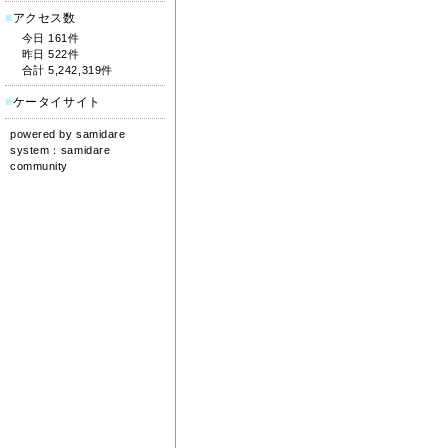
■
アクセス数
今日 161件
昨日 522件
合計 5,242,319件
■
ケータイサイト
powered by
samidare
system：
samidare
community