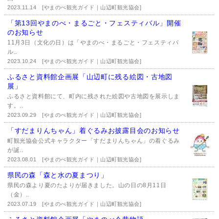
2023.11.14
[やまのべ観光ガイド｜山辺町観光協会]
「第13回やまのべ・まるごと・フェスティバル」開催
のお知らせ
11月3日（文化の日）は「やまのべ・まるごと・フェスティバ
ル..
2023.10.24
[やまのべ観光ガイド｜山辺町観光協会]
ふるさと資料館企画展「山辺町に残る絵図・古地図
展」
ふるさと資料館にて、町内に残された絵図や古地図を展示しま
す。..
2023.09.29
[やまのべ観光ガイド｜山辺町観光協会]
「すだまりんちゃん」着ぐるみお披露目会のお知らせ
町観光協会公式キャラクター「すだまりんちゃん」の着ぐるみ
が誕..
2023.08.01
[やまのべ観光ガイド｜山辺町観光協会]
県民の森「森と水の夏まつり」
県民の森より夏のたよりが届きました。山の日の8月11日
（金）..
2023.07.19
[やまのべ観光ガイド｜山辺町観光協会]