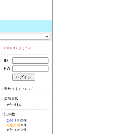
ゲストさんようこそ
ID
PW
■
当サイトについて
■
参加者数
合計 51人
■
記事数
公開
1,892件
限定公開
0件
合計 1,892件