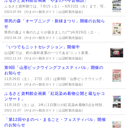
ふるさと資料館企画展「やまのべ今昔物語」
ふるさと資料館では、7月15（土）～8月22日（火）まで、写..
2023.07.05
[やまのべ観光ガイド｜山辺町観光協会]
県民の森「オープニング・新緑まつり」開催のお知ら
せ
県民の森より春のたよりが届きました(^^)/4月29日（土・..
2023.04.18
[やまのべ観光ガイド｜山辺町観光協会]
「いつでもニットセレクション」開催中
山辺町では、町の基幹産業の一つである“ニット産業..
2022.11.24
[やまのべ観光ガイド｜山辺町観光協会]
第9回「山形ビックウイングフェスティバル」開催の
お知らせ
11月26日（土）、27日（日）は第9回「山形ビックウイング..
2022.11.14
[やまのべ観光ガイド｜山辺町観光協会]
ふるさと資料館企画展「紅花染め着物公開と蔵なかコ
ンサート」
11月19日（土）は、1年に1日限りの紅花染め着物3点を特別..
2022.11.07
[やまのべ観光ガイド｜山辺町観光協会]
「第12回やまのべ・まるごと・フェスティバル」開催
のお知らせ