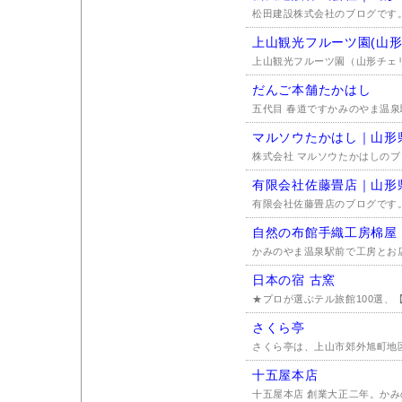
松田建設株式会社のブログです。
上山観光フルーツ園(山形
上山観光フルーツ園（山形チェリ
だんご本舗たかはし
五代目 春道ですかみのやま温泉
マルソウたかはし｜山形
株式会社 マルソウたかはしのブ
有限会社佐藤畳店｜山形
有限会社佐藤畳店のブログです。
自然の布館手織工房棉屋
かみのやま温泉駅前で工房とお店
日本の宿 古窯
★プロが選ぶテル旅館100選、【全
さくら亭
さくら亭は、上山市郊外旭町地区
十五屋本店
十五屋本店 創業大正二年。かみ