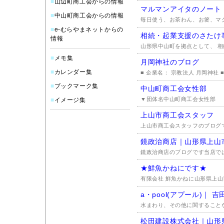
■
山辺町商工会からの情報
マルマンアイタのノート
■
中山町商工会からの情報
毎日使う、お茶わん、お箸、マグ
■
e-むらやまネットからの
相続・起業支援のさたけ
情報
山形県中山町を拠点として、 相続
■
メモ集
月岡神社のブログ
■
カレンダー集
■ 企業名： 宗教法人 月岡神社 ■
■
ブックマーク集
中山町商工会女性部
▼団体名中山町商工会女性部
■
イメージ集
上山市商工会スタッフ
上山市商工会スタッフのブログ
鏡政治商店｜山形県上山
鏡政治商店のブログです当店では
★鮮魚かねにです★
有限会社 鮮魚かねに山形県上山
a・pool(アプール)｜ 
水まわり、その他に関することな
松田建設株式会社｜山形