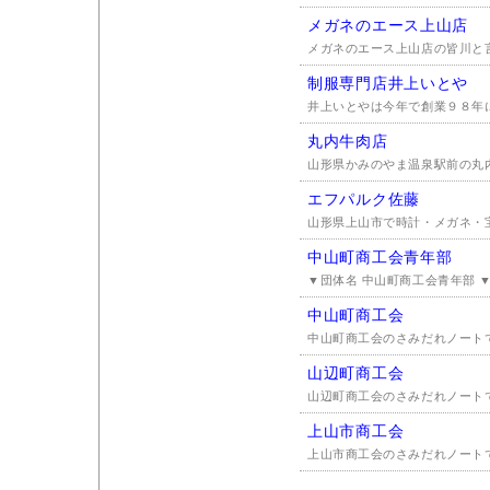
メガネのエース上山店
メガネのエース上山店の皆川と言
制服専門店井上いとや
井上いとやは今年で創業９８年に
丸内牛肉店
山形県かみのやま温泉駅前の丸内
エフパルク佐藤
山形県上山市で時計・メガネ・宝
中山町商工会青年部
▼団体名 中山町商工会青年部 ▼
中山町商工会
中山町商工会のさみだれノート
山辺町商工会
山辺町商工会のさみだれノート
上山市商工会
上山市商工会のさみだれノート