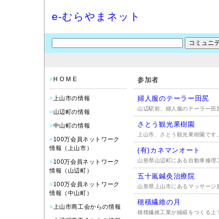
e-むらやまネット
■
H O M E
参加者
婦人服のテーラー田尻
■
上山市の情報
山辺駅前、婦人服のテーラー田尻で
■
山辺町の情報
さとう観光果樹園
■
中山町の情報
上山市、さとう観光果樹園です。 〒9
■
100万会員ネットワーク
情報（上山市）
(有)カネマンオート
山形県山辺町にある自動車修理工
■
100万会員ネットワーク
情報（山辺町）
五十嵐鍼灸治療院
■
100万会員ネットワーク
山形県上山市にあるマッサージ施
情報（中山町）
穂積繊維の月
■
上山市商工会からの情報
穂積繊維工業が絨緞をつくる上で