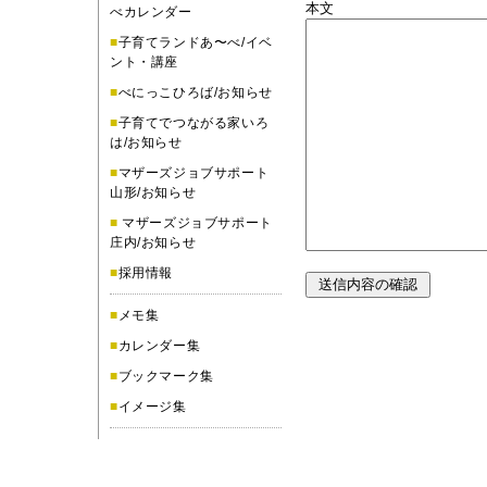
本文
べカレンダー
■
子育てランドあ〜べ/イベ
ント・講座
■
べにっこひろば/お知らせ
■
子育てでつながる家いろ
は/お知らせ
■
マザーズジョブサポート
山形/お知らせ
■
マザーズジョブサポート
庄内/お知らせ
■
採用情報
■
メモ集
■
カレンダー集
■
ブックマーク集
■
イメージ集