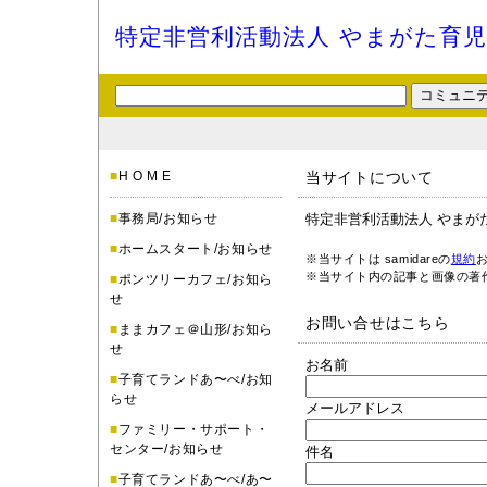
特定非営利活動法人 やまがた育
■
H O M E
当サイトについて
■
事務局/お知らせ
特定非営利活動法人 やまが
■
ホームスタート/お知らせ
※当サイトは samidareの
規約
※当サイト内の記事と画像の著
■
ポンツリーカフェ/お知ら
せ
お問い合せはこちら
■
ままカフェ＠山形/お知ら
せ
お名前
■
子育てランドあ〜べ/お知
らせ
メールアドレス
■
ファミリー・サポート・
センター/お知らせ
件名
■
子育てランドあ〜べ/あ〜