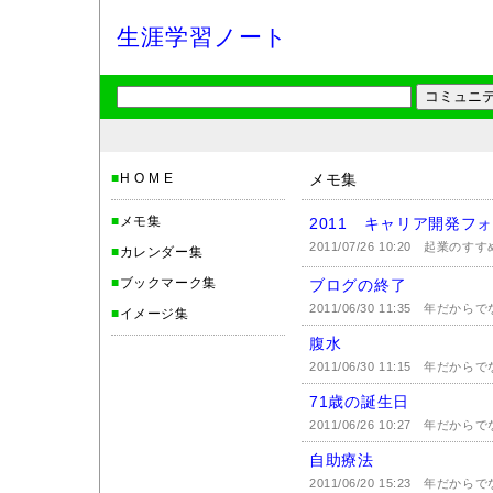
生涯学習ノート
■
H O M E
メモ集
■
メモ集
2011 キャリア開発フ
2011/07/26 10:20
起業のすす
■
カレンダー集
■
ブックマーク集
ブログの終了
2011/06/30 11:35
年だからで
■
イメージ集
腹水
2011/06/30 11:15
年だからで
71歳の誕生日
2011/06/26 10:27
年だからで
自助療法
2011/06/20 15:23
年だからで