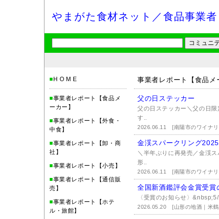
やまがた食材ネット／食品事業者
■
H O M E
事業者レポート【食品メ
父の日ステッカー
■
事業者レポート【食品メ
ーカー】
父の日ステッカー＼父の日限
す..
■
事業者レポート【外食・
2026.06.11
[南陽市のワイナ
中食】
金渓スパークリング202
■
事業者レポート【卸・商
社】
＼半年ぶりに再発売／金渓スパ
形..
■
事業者レポート【小売】
2026.06.11
[南陽市のワイナ
■
事業者レポート【通信販
全国新酒鑑評会金賞受賞
売】
〈受賞のお知らせ〉&nbsp;5/2
■
事業者レポート【ホテ
2026.05.20
[山形の地酒｜米鶴
ル・旅館】