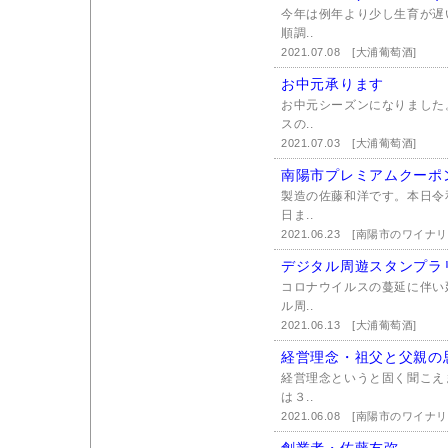
今年は例年より少し生育が遅
順調..
2021.07.08
[大浦葡萄酒]
お中元承ります
お中元シーズンになりました
スの..
2021.07.03
[大浦葡萄酒]
南陽市プレミアムクーポ
製造の佐藤和洋です。本日令
日ま..
2021.06.23
[南陽市のワイナ
デジタル周遊スタンプラ
コロナウイルスの蔓延に伴い
ル周..
2021.06.13
[大浦葡萄酒]
経営理念・祖父と父親の
経営理念というと固く聞こえ
は３..
2021.06.08
[南陽市のワイナ