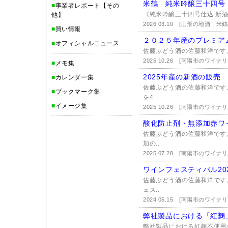
米鶴 純米吟醸三十四号
■
事業者レポート【その
《純米吟醸三十四号仕込 新酒
他】
2026.03.10
[山形の地酒｜米鶴
■
買い情報
２０２５年産のプレミア
■
オフィシャルニュース
佐藤ぶどう酒の佐藤和洋です。本
2025.10.26
[南陽市のワイナ
■
メモ集
2025年産の新酒の販売
■
カレンダー集
佐藤ぶどう酒の佐藤和洋です
■
ブックマーク集
を4..
■
イメージ集
2025.10.26
[南陽市のワイナ
酸化防止剤・無添加赤ワ
佐藤ぶどう酒の佐藤和洋です
加の..
2025.07.28
[南陽市のワイナ
ワインフェスティバル202
佐藤ぶどう酒の佐藤和洋です
ェス..
2024.05.15
[南陽市のワイナ
弊社製品における「紅麹
弊社製品における紅麹不使用