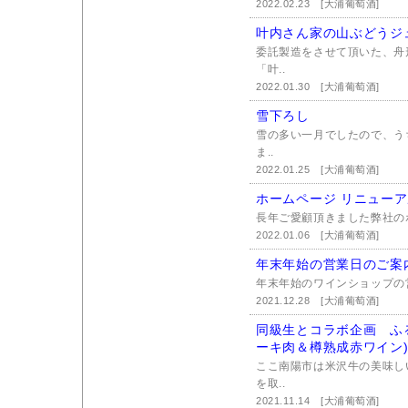
2022.02.23
[大浦葡萄酒]
叶内さん家の山ぶどうジ
委託製造をさせて頂いた、舟
「叶..
2022.01.30
[大浦葡萄酒]
雪下ろし
雪の多い一月でしたので、う
ま..
2022.01.25
[大浦葡萄酒]
ホームページ リニュー
長年ご愛顧頂きました弊社のホー
2022.01.06
[大浦葡萄酒]
年末年始の営業日のご案
年末年始のワインショップの
2021.12.28
[大浦葡萄酒]
同級生とコラボ企画 ふ
ーキ肉＆樽熟成赤ワイン
ここ南陽市は米沢牛の美味し
を取..
2021.11.14
[大浦葡萄酒]