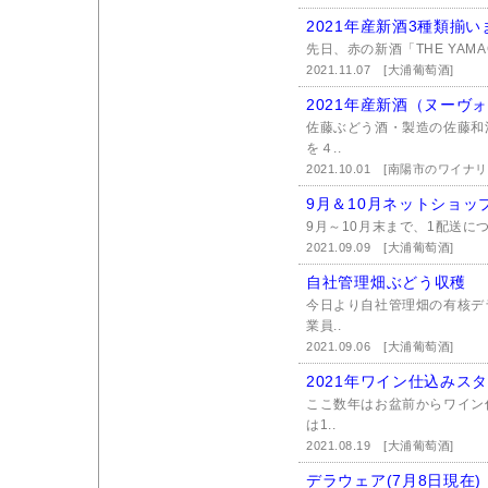
2021年産新酒3種類揃い
先日、赤の新酒「THE YAMAG
2021.11.07
[大浦葡萄酒]
2021年産新酒（ヌーヴ
佐藤ぶどう酒・製造の佐藤和
を４..
2021.10.01
[南陽市のワイナ
9月＆10月ネットショ
9月～10月末まで、1配送につき
2021.09.09
[大浦葡萄酒]
自社管理畑ぶどう収穫
今日より自社管理畑の有核デ
業員..
2021.09.06
[大浦葡萄酒]
2021年ワイン仕込みス
ここ数年はお盆前からワイン
は1..
2021.08.19
[大浦葡萄酒]
デラウェア(7月8日現在)